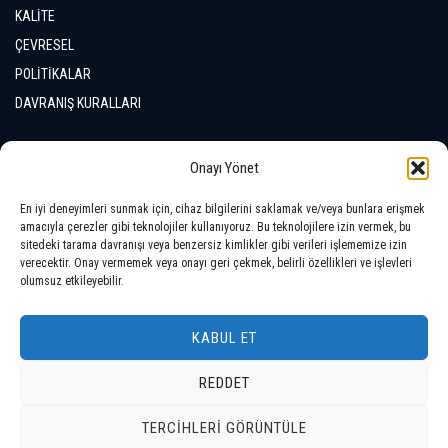
KALİTE
ÇEVRESEL
POLİTİKALAR
DAVRANIŞ KURALLARI
İLETİŞİM
Onayı Yönet
En iyi deneyimleri sunmak için, cihaz bilgilerini saklamak ve/veya bunlara erişmek
LOKASYONLAR
amacıyla çerezler gibi teknolojiler kullanıyoruz. Bu teknolojilere izin vermek, bu
sitedeki tarama davranışı veya benzersiz kimlikler gibi verileri işlememize izin
verecektir. Onay vermemek veya onayı geri çekmek, belirli özellikleri ve işlevleri
olumsuz etkileyebilir.
KABUL ET
REDDET
Telif Hakkı © 2026 Tüm Hakları Saklıdır
TERCIHLERI GÖRÜNTÜLE