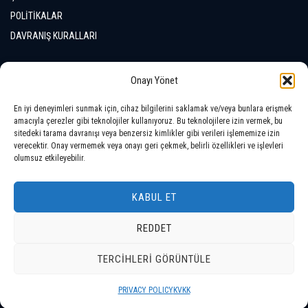
POLİTİKALAR
DAVRANIŞ KURALLARI
İLETİŞİM
Onayı Yönet
En iyi deneyimleri sunmak için, cihaz bilgilerini saklamak ve/veya bunlara erişmek
LOKASYONLAR
amacıyla çerezler gibi teknolojiler kullanıyoruz. Bu teknolojilere izin vermek, bu
sitedeki tarama davranışı veya benzersiz kimlikler gibi verileri işlememize izin
verecektir. Onay vermemek veya onayı geri çekmek, belirli özellikleri ve işlevleri
olumsuz etkileyebilir.
KABUL ET
REDDET
Telif Hakkı © 2026 Tüm Hakları Saklıdır
TERCIHLERI GÖRÜNTÜLE
SUNUMLAR / BROŞÜRLER
VİDEOLAR
GİZLİLİK POLİTİKASI
PRIVACY POLICY
KVKK