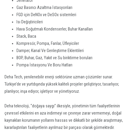
Jeneratör
Gaz Basıncı Azaltma İstasyonları
FGD için DeNOx ve DeSOx sistemleri
Isı Değiştiricileri
Hava Soğutmalı Kondenserler, Buhar Kanalları
Stack, Baca
Kompresör, Pompa, Fanlar, Üfleyiciler
Damper, Kanal Ve Genleştirme Eklentileri
BOP, Buhar, Gaz, Yakıt ve Su biriktirme boruları
Pompa İstasyonu Ve Boru Hatları
Deha Tech, yenilenebilir enerji sektörüne uzman çözümler sunar.
Türkiye’de ve yurtdışında yüksek kaliteli projeler geliştiriyor, tasarlıyor,
planlıyor, inşa ediyor, işletiyor ve yönetiyoruz.
Deha teknoloji, “doğaya saygı” ilkesiyle, yönetimin tüm faaliyetlerinin
çevresel etkilerini en aza indirmeyi ve çevreye zarar vermemeyi, doğal
kaynakları korumanın yollarını hassas ve dikkatli bir şekilde araştırmayı,
kararlaştırılan faaliyetlerin ayrılmaz bir parçası olarak görmektedir.