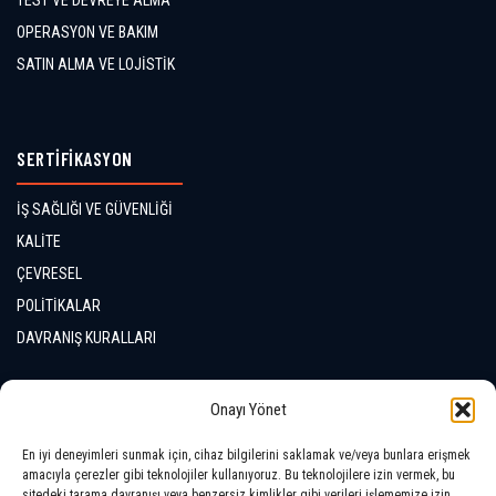
OPERASYON VE BAKIM
SATIN ALMA VE LOJİSTİK
SERTİFİKASYON
İŞ SAĞLIĞI VE GÜVENLİĞİ
KALİTE
ÇEVRESEL
POLİTİKALAR
DAVRANIŞ KURALLARI
İLETİŞİM
Onayı Yönet
En iyi deneyimleri sunmak için, cihaz bilgilerini saklamak ve/veya bunlara erişmek
LOKASYONLAR
amacıyla çerezler gibi teknolojiler kullanıyoruz. Bu teknolojilere izin vermek, bu
sitedeki tarama davranışı veya benzersiz kimlikler gibi verileri işlememize izin