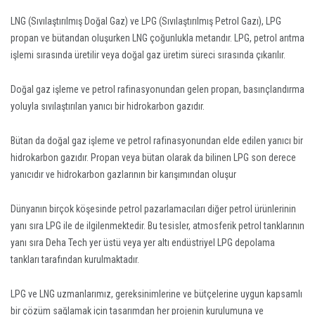
LNG (Sıvılaştırılmış Doğal Gaz) ve LPG (Sıvılaştırılmış Petrol Gazı), LPG
propan ve bütandan oluşurken LNG çoğunlukla metandır. LPG, petrol arıtma
işlemi sırasında üretilir veya doğal gaz üretim süreci sırasında çıkarılır.
Doğal gaz işleme ve petrol rafinasyonundan gelen propan, basınçlandırma
yoluyla sıvılaştırılan yanıcı bir hidrokarbon gazıdır.
Bütan da doğal gaz işleme ve petrol rafinasyonundan elde edilen yanıcı bir
hidrokarbon gazıdır. Propan veya bütan olarak da bilinen LPG son derece
yanıcıdır ve hidrokarbon gazlarının bir karışımından oluşur
Dünyanın birçok köşesinde petrol pazarlamacıları diğer petrol ürünlerinin
yanı sıra LPG ile de ilgilenmektedir. Bu tesisler, atmosferik petrol tanklarının
yanı sıra Deha Tech yer üstü veya yer altı endüstriyel LPG depolama
tankları tarafından kurulmaktadır.
LPG ve LNG uzmanlarımız, gereksinimlerine ve bütçelerine uygun kapsamlı
bir çözüm sağlamak için tasarımdan her projenin kurulumuna ve