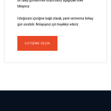
bir talep göndermek istiyorsanız aşağıdaki linke
tıklayınız.
İsteğinizin içeriğine bağlı olarak, yanıt vermemiz birkaç
gün sürebilir. Anlayışınız için teşekkür ederiz.
İLETIŞIME GEÇIN