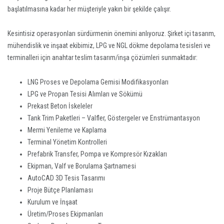
başlatılmasına kadar her müşteriyle yakın bir şekilde çalışır.
Kesintisiz operasyonları sürdürmenin önemini anlıyoruz. Şirket içi tasarım,
mühendislik ve inşaat ekibimiz, LPG ve NGL dökme depolama tesisleri ve
terminalleri için anahtar teslim tasarım/inşa çözümleri sunmaktadır:
LNG Proses ve Depolama Gemisi Modifikasyonları
LPG ve Propan Tesisi Alımları ve Sökümü
Prekast Beton İskeleler
Tank Trim Paketleri – Valfler, Göstergeler ve Enstrümantasyon
Mermi Yenileme ve Kaplama
Terminal Yönetim Kontrolleri
Prefabrik Transfer, Pompa ve Kompresör Kızakları
Ekipman, Valf ve Borulama Şartnamesi
AutoCAD 3D Tesis Tasarımı
Proje Bütçe Planlaması
Kurulum ve İnşaat
Üretim/Proses Ekipmanları