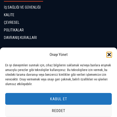
İŞ SAĞLIĞI VE GÜVENLİĞİ
KALİTE
ÇEVRESEL
POLİTİKALAR
DAVRANIŞ KURALLARI
İLETİŞİM
Onayı Yönet
En iyi deneyimleri sunmak için, cihaz bilgilerini saklamak ve/veya bunlara erişmek
LOKASYONLAR
amacıyla çerezler gibi teknolojiler kullanıyoruz. Bu teknolojilere izin vermek, bu
sitedeki tarama davranışı veya benzersiz kimlikler gibi verileri işlememize izin
verecektir. Onay vermemek veya onayı geri çekmek, belirli özellikleri ve işlevleri
olumsuz etkileyebilir.
KABUL ET
REDDET
Telif Hakkı © 2026 Tüm Hakları Saklıdır