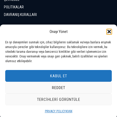
POLİTİKALAR
DAVRANIŞ KURALLARI
İLETİŞİM
Onayı Yönet
En iyi deneyimleri sunmak için, cihaz bilgilerini saklamak ve/veya bunlara erişmek
LOKASYONLAR
amacıyla çerezler gibi teknolojiler kullanıyoruz. Bu teknolojilere izin vermek, bu
sitedeki tarama davranışı veya benzersiz kimlikler gibi verileri işlememize izin
verecektir. Onay vermemek veya onayı geri çekmek, belirli özellikleri ve işlevleri
olumsuz etkileyebilir.
KABUL ET
REDDET
Telif Hakkı © 2026 Tüm Hakları Saklıdır
TERCIHLERI GÖRÜNTÜLE
SUNUMLAR / BROŞÜRLER
VİDEOLAR
GİZLİLİK POLİTİKASI
PRIVACY POLICY
KVKK