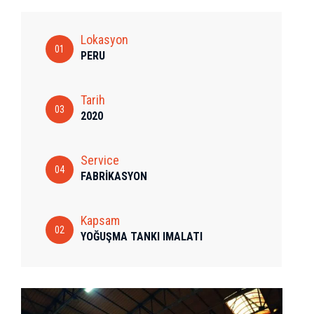
Lokasyon
01
PERU
Tarih
03
2020
Service
04
FABRİKASYON
Kapsam
02
YOĞUŞMA TANKI IMALATI