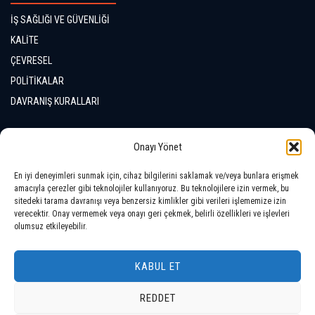
İŞ SAĞLIĞI VE GÜVENLİĞİ
KALİTE
ÇEVRESEL
POLİTİKALAR
DAVRANIŞ KURALLARI
İLETİŞİM
Onayı Yönet
En iyi deneyimleri sunmak için, cihaz bilgilerini saklamak ve/veya bunlara erişmek
LOKASYONLAR
amacıyla çerezler gibi teknolojiler kullanıyoruz. Bu teknolojilere izin vermek, bu
sitedeki tarama davranışı veya benzersiz kimlikler gibi verileri işlememize izin
verecektir. Onay vermemek veya onayı geri çekmek, belirli özellikleri ve işlevleri
olumsuz etkileyebilir.
KABUL ET
REDDET
Telif Hakkı © 2026 Tüm Hakları Saklıdır