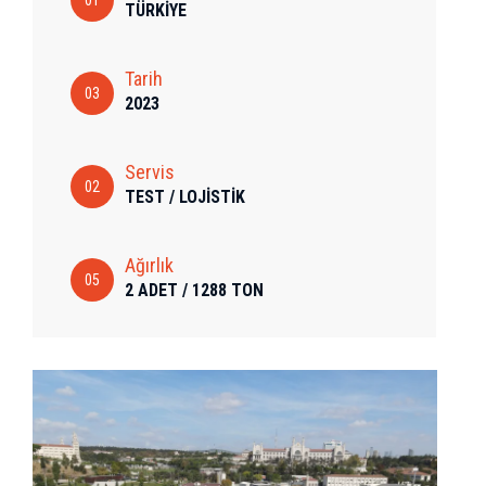
01
TÜRKİYE
Tarih
03
2023
Servis
02
TEST / LOJİSTİK
Ağırlık
05
2 ADET / 1288 TON