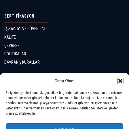
SERTİFİKASYON
İŞ SAĞLIĞI VE GÜVENLİĞİ
KALİTE
ÇEVRESEL
POLİTİKALAR
DAVRANIŞ KURALLARI
İLETİŞİM
Onayı Yönet
En iyi deneyimleri sunmak için, cihaz bilgilerini saklamak ve/veya bunlara erişmek
LOKASYONLAR
amacıyla çerezler gibi teknolojiler kullanıyoruz. Bu teknolojilere izin vermek, bu
sitedeki tarama davranışı veya benzersiz kimlikler gibi verileri işlememize izin
verecektir. Onay vermemek veya onayı geri çekmek, belirli özellikleri ve işlevleri
olumsuz etkileyebilir.