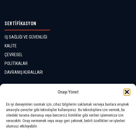
SERTİFİKASYON
İŞ SAĞLIĞI VE GÜVENLİĞİ
KALİTE
ÇEVRESEL
POLİTİKALAR
DAVRANIŞ KURALLARI
İLETİŞİM
Onayı Yönet
En iyi deneyimleri sunmak için, cihaz bilgilerini saklamak ve/veya bunlara erişmek
LOKASYONLAR
amacıyla çerezler gibi teknolojiler kullanıyoruz. Bu teknolojilere izin vermek, bu
sitedeki tarama davranışı veya benzersiz kimlikler gibi verileri işlememize izin
verecektir. Onay vermemek veya onayı geri çekmek, belirli özellikleri ve işlevleri
olumsuz etkileyebilir.