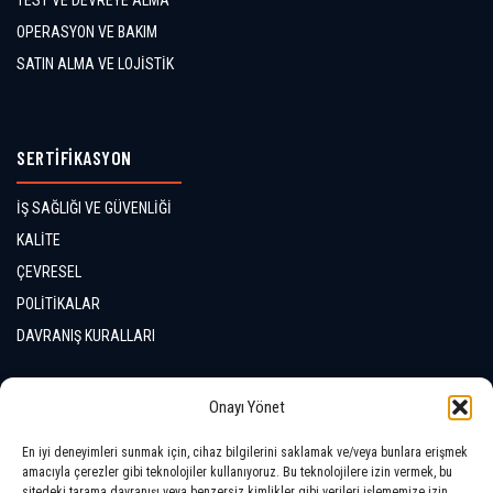
TEST VE DEVREYE ALMA
OPERASYON VE BAKIM
SATIN ALMA VE LOJİSTİK
SERTİFİKASYON
İŞ SAĞLIĞI VE GÜVENLİĞİ
KALİTE
ÇEVRESEL
POLİTİKALAR
DAVRANIŞ KURALLARI
İLETİŞİM
Onayı Yönet
En iyi deneyimleri sunmak için, cihaz bilgilerini saklamak ve/veya bunlara erişmek
LOKASYONLAR
amacıyla çerezler gibi teknolojiler kullanıyoruz. Bu teknolojilere izin vermek, bu
sitedeki tarama davranışı veya benzersiz kimlikler gibi verileri işlememize izin